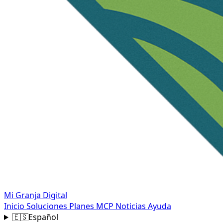
Mi Granja Digital
Inicio
Soluciones
Planes
MCP
Noticias
Ayuda
🇪🇸
Español