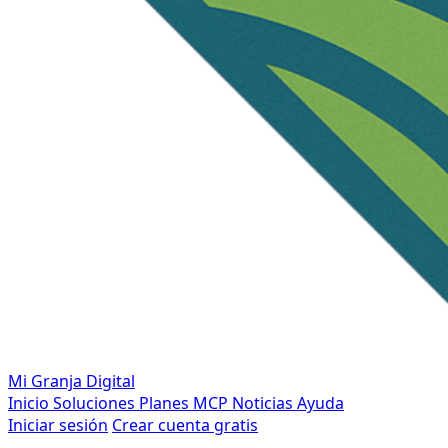
Mi Granja Digital
Inicio
Soluciones
Planes
MCP
Noticias
Ayuda
Iniciar sesión
Crear cuenta gratis