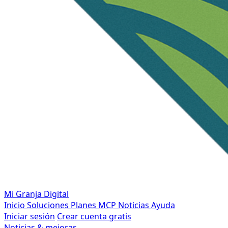
Mi Granja Digital
Inicio
Soluciones
Planes
MCP
Noticias
Ayuda
Iniciar sesión
Crear cuenta gratis
Noticias & mejoras