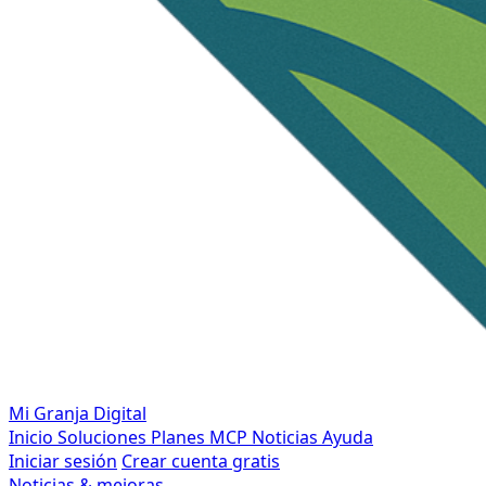
Mi Granja Digital
Inicio
Soluciones
Planes
MCP
Noticias
Ayuda
Iniciar sesión
Crear cuenta gratis
Noticias & mejoras