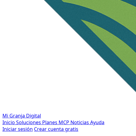
Mi Granja Digital
Inicio
Soluciones
Planes
MCP
Noticias
Ayuda
Iniciar sesión
Crear cuenta gratis